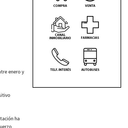
ntre enero y
itivo
rtación ha
fuerzo