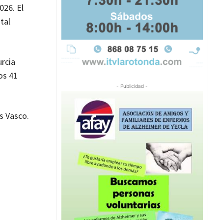
026. El
tal
urcia
os 41
- Publicidad -
s Vasco.