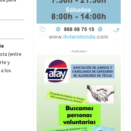
de
- Publicidad -
ista (entre
rte y
 a los