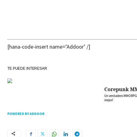
[hana-code-insert name=’Addoor’ /]
TE PUEDE INTERESAR
Corepunk M
Un verdadero MMORPG de
mejor!
POWERED BY ADDOOR