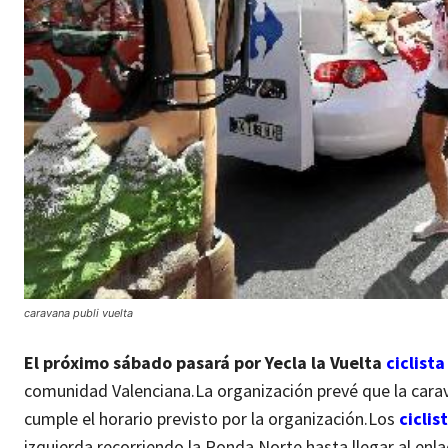
caravana publi vuelta
El próximo sábado pasará por Yecla la Vuelta
ciclist
comunidad Valenciana.
La organización prevé que la carava
cumple el horario previsto por la organización.
Los
ciclis
izquierda recorriendo la Ronda Norte hasta llegar al enlace