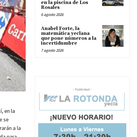
en la piscina de Los
Rosales
6 agosto 2026
Anabel Forte, la
matemática yeclana
que pone números a la
incertidumbre
7 agosto 2026
- Publicidad -
, en la
e se
rarán a la
rda para