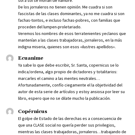
sol a sol se morían de hambre.
De los jornaleros no tienen opinión. Me cuadra si son
fascistas de las clases dominantes, ya no me cuadra si son
fachas-tontos, e incluso fachas-pobres, con familias que
proceden del lumpen-proletariado.
Veremos los nombres de esos terratenientes yeclanos que
mantenían a las clases trabajadoras, jornaleros, en la más
indigna miseria, quienes son esos «ilustres apellidos».
Ecuanime
Ya sabe lo que debe escribir, Sr. Santa, copernicus se lo
indica/ordena, algo propio de dictadores y totalitarios:
marcarles el camino a las mentes neutrales…
Afortunadamente, confío ciegamente el la objetividad del
autor de esta serie de artículos y estoy ansiosa por leer su
libro, espero que no se dilate mucho la publicación.
Copérnicus
El golpe de Estado de las derechas es a consecuencia de
que una CLASE social no quería perder sus privilegios,
mientras las clases trabajadoras, jornaleros…trabajando de