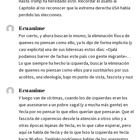
Hasta Trump ha heredado esto. Recordar el asalto al
Capitolio al no reconocer que la extrema derecha USA había
perdido las elecciones.
Ecuanime
Por cierto, y ahora buscan lo mismo, la eliminación física de
quienes no piensan como ello, ya lo dijo de forma implicita (y
casi explicita) una de sus lideresas estos días: «Ojalá
podamos barrer de fachas este país con gente migrante»…
Lo que siempre ha hecho la izquierda, buscar la eliminación
de quienes no piensan como ellos para sustituirlos por sus
acolitos, una ideología, bajo mi punto de vista, fascista y nazi
Ecuanime
Y luego van de víctimas, cuando los de izquierdas eran los
que asesinaron a un pobre zagal (y a mucha más gente) en
Yecla por no pensar lo que ellos querían que pensaran. Que el
fascista de copernicus desvíe la atención a otros sitio y a
otras épocas lejanas de Yecla, es lo que cabe esperar, pero
aquí se habla de Yecla y de lo que hizo la izquierda en Yecla
hace 90 años. También podríamos hablar de los asesinatos