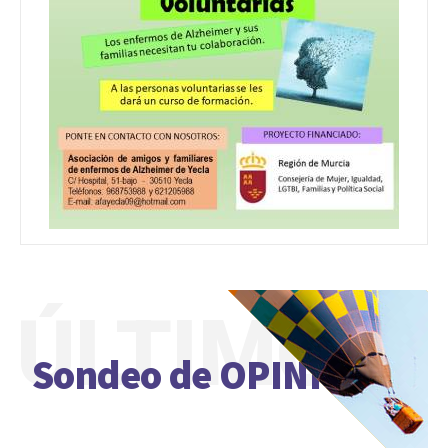
ÚLTIMO
Sondeo de OPINIÓN