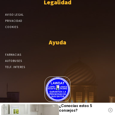
Legalidad
AVISO LEGAL
PRIVACIDAD
COOKIES
Ayuda
FARMACIAS
AUTOBUSES
TELF. INTERES
El Periódico de Yecla alcanza un grado más de compromiso en el
¿Conocías estos 5
consejos?
tratamiento de sus datos.