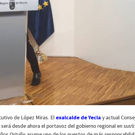
ecutivo de López Miras. El
exalcalde de Yecla
y actual Conse
 será desde ahora el portavoz del gobierno regional en susti
años.
Ortuño asume uno de los puestos de más responsabilid