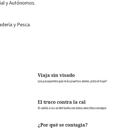
ial y Autónomos.
adería y Pesca.
Viaja sin visado
Los pasaportes que más puertas abren ¿está el tuyo?
El truco contra la cal
Di adiós a la cal del baño con estos sencillos consejos
¿Por qué se contagia?