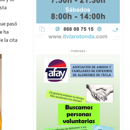
sta
a
que pasó
e ha
 la cita
- Publicidad -