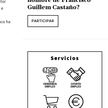
nombre de Francisco
ctor
Guillem Castaño?
 e
PARTICIPAR
nco ha
Servicios