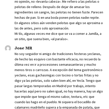
mi opinión, no «levanta cabeza». Me refiero a las pelotas o
pelotas de relleno. Después de dejar de amasar los
ingredientes sin sangre, las pelotas no tienen fuste. Parecen
hechas de pan. Si en una boda ponen pelotas nadie repite.
En algunos sitios aún venden pelotas que algo se aproxima a
las de antes, pero solo aproximación.
Mi tío, algunas veces me dice que se va a comer a Jumilla, a
un sitio, que suena bien, «al paraíso».
Jose MR
No soy seguidor ni amigo de tradiciones festeras yeclanas,
de hecho las esquivo con bastante eficacia, no recuerdo la
última vez en ir a procesiones semanasanteras y mucho
menos tiros o carrozas. A excepción del tema gastronómico
yeclano, esas gachasmigas con tocino o tortas fritas y no
digo ya las pelotas, solo salen bien ahí, en Yecla. Tengo que
pasar largas temporadas en Madrid por trabajo, intento
hacerlas aquí pero no salen igual, no hay manera, hay un algo
que impide que tenga el mismo sabor, textura, etc que
cuando las hago en el pueblo. Ni siquiera el bocadillo de
calamares madrileño supera a la empanada de patata, que