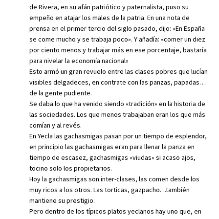
de Rivera, en su afán patriótico y paternalista, puso su
empeño en atajar los males de la patria. En una nota de
prensa en el primer tercio del siglo pasado, dijo: «En España
se come mucho y se trabaja poco». Y añadía: «comer un diez
por ciento menos y trabajar más en ese porcentaje, bastaría
para nivelar la economía nacional»
Esto armó un gran revuelo entre las clases pobres que lucían
visibles delgadeces, en contrate con las panzas, papadas…
de la gente pudiente.
Se daba lo que ha venido siendo «tradición» en la historia de
las sociedades. Los que menos trabajaban eran los que más
comían y al revés.
En Yecla las gachasmigas pasan por un tiempo de esplendor,
en principio las gachasmigas eran para llenar la panza en
tiempo de escasez, gachasmigas «viudas» si acaso ajos,
tocino solo los propietarios.
Hoy la gachasmigas son inter-clases, las comen desde los
muy ricos a los otros. Las torticas, gazpacho…también
mantiene su prestigio.
Pero dentro de los típicos platos yeclanos hay uno que, en