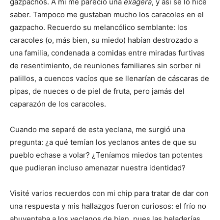
gazpachos. A mí me pareció una
exagerá
, y así se lo hice
saber. Tampoco me gustaban mucho los caracoles en el
gazpacho. Recuerdo su melancólico semblante: los
caracoles (o, más bien, su miedo) habían destrozado a
una familia, condenada a comidas entre miradas furtivas
de resentimiento, de reuniones familiares sin sorber ni
palillos, a cuencos vacíos que se llenarían de cáscaras de
pipas, de nueces o de piel de fruta, pero jamás del
caparazón de los caracoles.
Cuando me separé de esta yeclana, me surgió una
pregunta: ¿a qué temían los yeclanos antes de que su
pueblo echase a volar? ¿Teníamos miedos tan potentes
que pudieran incluso amenazar nuestra identidad?
Visité varios recuerdos con mi chip para tratar de dar con
una respuesta y mis hallazgos fueron curiosos: el frío no
ahuyentaba a los yeclanos de bien, pues las heladerías