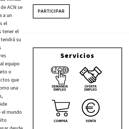
e de ACN se
PARTICIPAR
a a un
s el
 tener el
 tendrá su
s
Servicios
res
al equipo
leto o
uctos que
 como una
s,
pide
o el mundo
lto
cesar desde