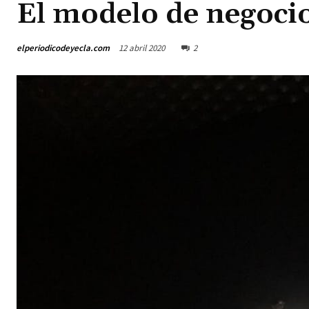
El modelo de negoci
elperiodicodeyecla.com
12 abril 2020
2