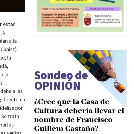
r estar
 la
lan a la
Cupisz).
d, la
adá,
Sondeo de
a la
OPINIÓN
us
 debe a las
 directo en
¿Cree que la Casa de
idelización
Cultura debería llevar el
.
Se trata
nombre de Francisco
mbitos
Guillem Castaño?
las ventas