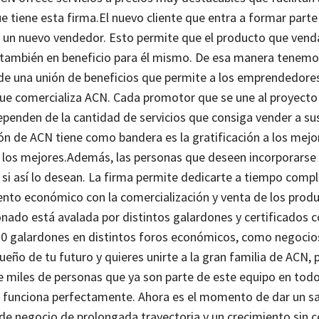
e tiene esta firma.
El nuevo cliente que entra a formar part
y un nuevo vendedor. Esto permite que el producto que vend
e también en beneficio para él mismo. De esa manera tenemo
 de una unión de beneficios que permite a los emprendedores
 que comercializa ACN. Cada promotor que se une al proyecto
ependen de la cantidad de servicios que consiga vender a su
ión de ACN tiene como bandera es la gratificación a los mejo
los mejores.
Además, las personas que deseen incorporarse 
i así lo desean. La firma permite dedicarte a tiempo comp
ento económico con la comercialización y venta de los prod
ionado está avalada por distintos galardones y certificados
120 galardones en distintos foros económicos, como negocio
dueño de tu futuro y quieres unirte a la gran familia de ACN, 
de miles de personas que ya son parte de este equipo en tod
o funciona perfectamente.
Ahora es el momento de dar un sa
de negocio de prolongada trayectoria y un crecimiento sin 