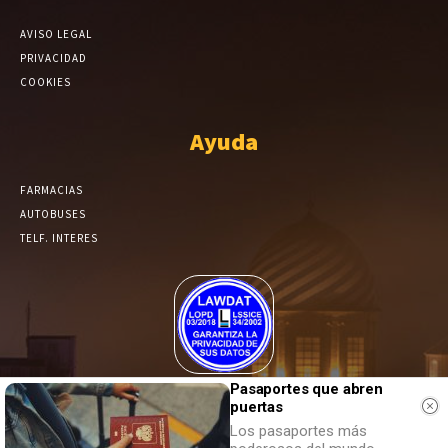
AVISO LEGAL
PRIVACIDAD
COOKIES
Ayuda
FARMACIAS
AUTOBUSES
TELF. INTERES
El Periódico de Yecla alcanza un grado más de compromiso en el
Pasaportes que abren
puertas
tratamiento de sus datos.
Los pasaportes más