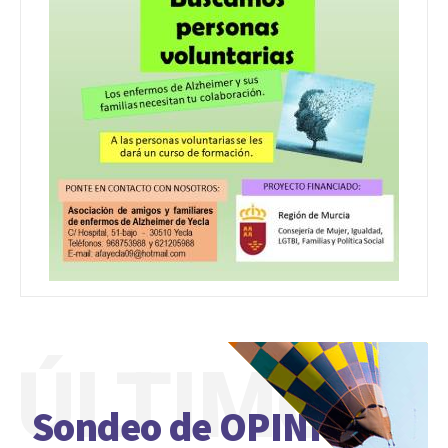
ÚLTIMO
Sondeo de OPINIÓN