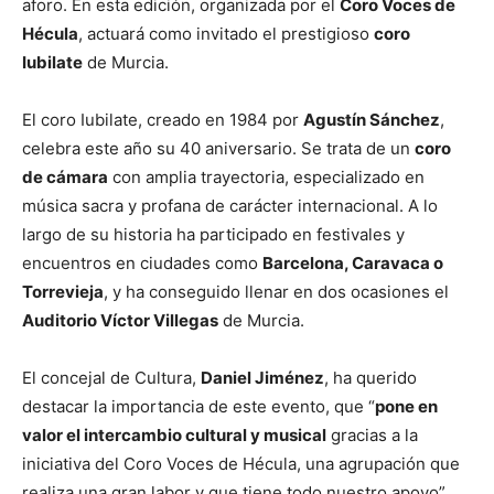
aforo. En esta edición, organizada por el
Coro Voces de
Hécula
, actuará como invitado el prestigioso
coro
Iubilate
de Murcia.
El coro Iubilate, creado en 1984 por
Agustín Sánchez
,
celebra este año su 40 aniversario. Se trata de un
coro
de cámara
con amplia trayectoria, especializado en
música sacra y profana de carácter internacional. A lo
largo de su historia ha participado en festivales y
encuentros en ciudades como
Barcelona, Caravaca o
Torrevieja
, y ha conseguido llenar en dos ocasiones el
Auditorio Víctor Villegas
de Murcia.
El concejal de Cultura,
Daniel Jiménez
, ha querido
destacar la importancia de este evento, que “
pone en
valor el intercambio cultural y musical
gracias a la
iniciativa del Coro Voces de Hécula, una agrupación que
realiza una gran labor y que tiene todo nuestro apoyo”.