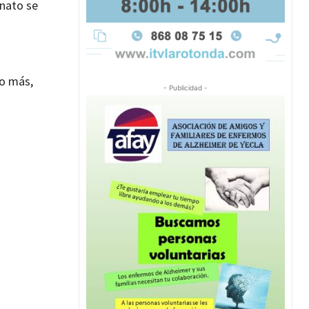
onato se
so más,
- Publicidad -