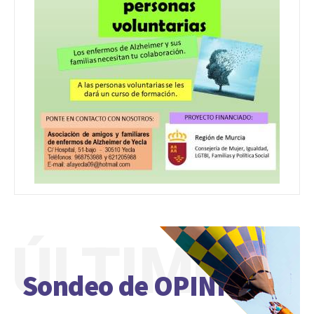
ÚLTIMO
Sondeo de OPINIÓN