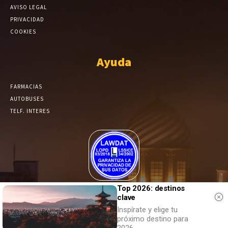
AVISO LEGAL
PRIVACIDAD
COOKIES
Ayuda
FARMACIAS
AUTOBUSES
TELF. INTERES
El Periódico de Yecla alcanza un grado más de compromiso en el
Top 2026: destinos
tratamiento de sus datos.
clave
Inspírate y elige tu
próximo destino para