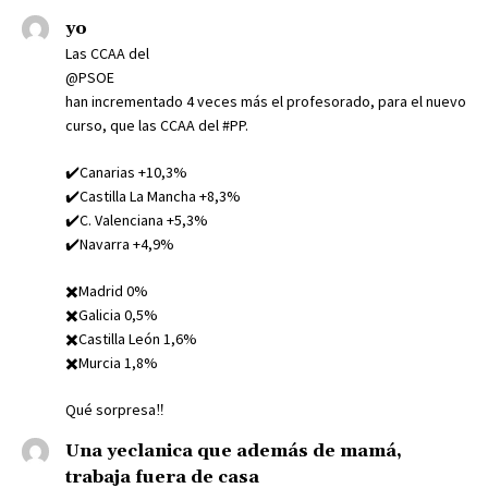
yo
Las CCAA del
@PSOE
han incrementado 4 veces más el profesorado, para el nuevo
curso, que las CCAA del #PP.
✔️Canarias +10,3%
✔️Castilla La Mancha +8,3%
✔️C. Valenciana +5,3%
✔️Navarra +4,9%
✖️Madrid 0%
✖️Galicia 0,5%
✖️Castilla León 1,6%
✖️Murcia 1,8%
Qué sorpresa‼️
Una yeclanica que además de mamá,
trabaja fuera de casa