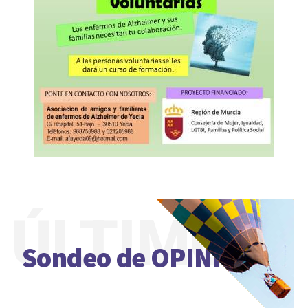
ÚLTIMO
Sondeo de OPINIÓN