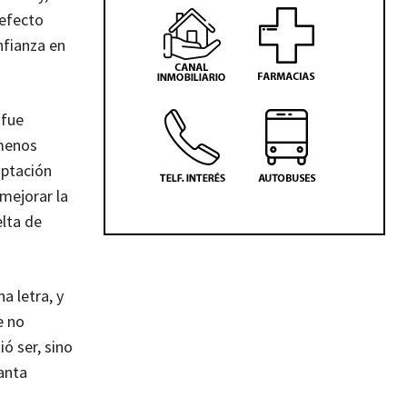
 efecto
nfianza en
 fue
 menos
aptación
mejorar la
elta de
a letra, y
e no
ó ser, sino
anta