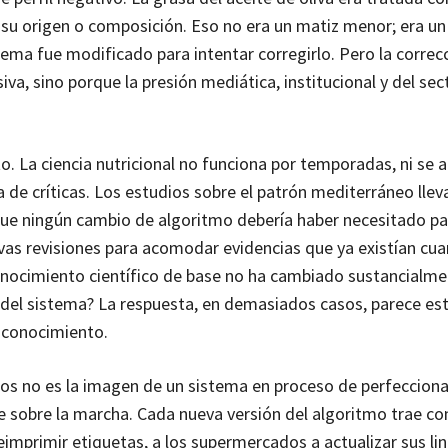
su origen o composición. Eso no era un matiz menor; era un
stema fue modificado para intentar corregirlo. Pero la correc
va, sino porque la presión mediática, institucional y del sec
 La ciencia nutricional no funciona por temporadas, ni se a
 de críticas. Los estudios sobre el patrón mediterráneo lle
que ningún cambio de algoritmo debería haber necesitado pa
ivas revisiones para acomodar evidencias que ya existían cu
onocimiento científico de base no ha cambiado sustancialme
del sistema? La respuesta, en demasiados casos, parece es
l conocimiento.
ios no es la imagen de un sistema en proceso de perfeccio
se sobre la marcha. Cada nueva versión del algoritmo trae co
eimprimir etiquetas, a los supermercados a actualizar sus lin