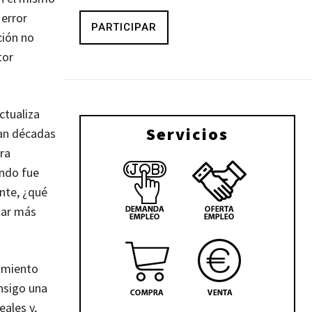
 error
PARTICIPAR
ción no
tor
ctualiza
Servicios
van décadas
ra
ando fue
nte, ¿qué
tar más
namiento
nsigo una
eales y,