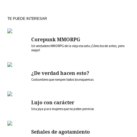
TE PUEDE INTERESAR
Corepunk MMORPG
Un verdadero MMORPG de la vieja escuela ¡Cómo los de antes, pero
mejor!
¿De verdad hacen esto?
Costumbres que rompen todos los esquemas
Lujo con carácter
Una joya para mujeres que no piden permiso
Señales de agotamiento