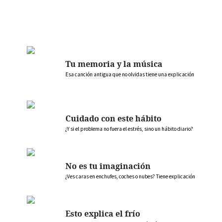
Tu memoria y la música
Esa canción antigua que no olvidas tiene una explicación
Cuidado con este hábito
¿Y si el problema no fuera el estrés, sino un hábito diario?
No es tu imaginación
¿Ves caras en enchufes, coches o nubes? Tiene explicación
Esto explica el frío