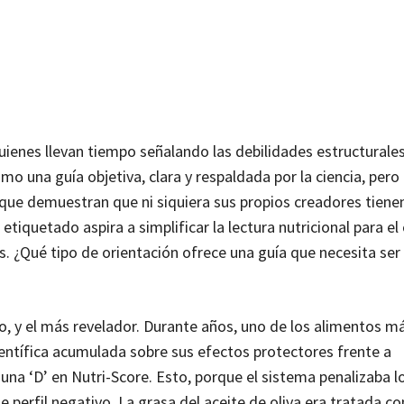
enes llevan tiempo señalando las debilidades estructurales
 una guía objetiva, clara y respaldada por la ciencia, pero 
 que demuestran que ni siquiera sus propios creadores tiene
tiquetado aspira a simplificar la lectura nutricional para e
s. ¿Qué tipo de orientación ofrece una guía que necesita ser
do, y el más revelador. Durante años, uno de los alimentos m
entífica acumulada sobre sus efectos protectores frente a
una ‘D’ en Nutri-Score. Esto, porque el sistema penalizaba lo
de perfil negativo. La grasa del aceite de oliva era tratada c