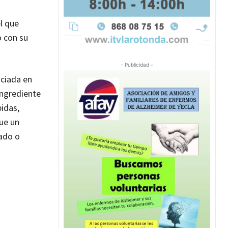
l que
o con su
- Publicidad -
iciada en
ingrediente
bidas,
que un
rado o