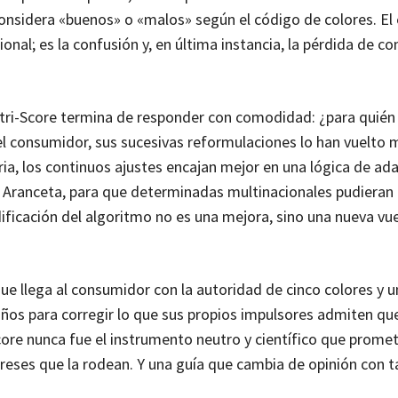
onsidera «buenos» o «malos» según el código de colores. El
onal; es la confusión y, en última instancia, la pérdida de co
utri-Score termina de responder con comodidad: ¿para quién
el consumidor, sus sucesivas reformulaciones lo han vuelto
aria, los continuos ajustes encajan mejor en una lógica de ad
re Aranceta, para que determinadas multinacionales pudieran 
ficación del algoritmo no es una mejora, sino una nueva vu
ue llega al consumidor con la autoridad de cinco colores y un
ños para corregir lo que sus propios impulsores admiten qu
ore nunca fue el instrumento neutro y científico que prometi
reses que la rodean. Y una guía que cambia de opinión con t