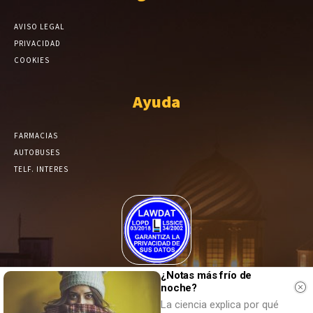
AVISO LEGAL
PRIVACIDAD
COOKIES
Ayuda
FARMACIAS
AUTOBUSES
TELF. INTERES
El Periódico de Yecla alcanza un grado más de compromiso en el
¿Notas más frío de
noche?
tratamiento de sus datos.
La ciencia explica por qué