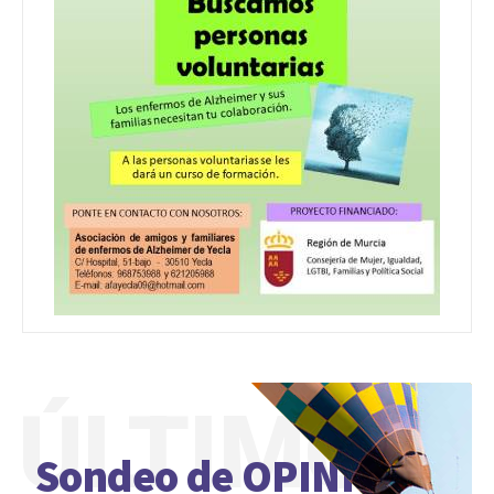
ÚLTIMO
Sondeo de OPINIÓN