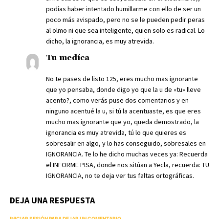
podías haber intentado humillarme con ello de ser un
poco más avispado, pero no se le pueden pedir peras
al olmo ni que sea inteligente, quien solo es radical. Lo
dicho, la ignorancia, es muy atrevida.
Tu medíca
No te pases de listo 125, eres mucho mas ignorante
que yo pensaba, donde digo yo que la u de «tu» lleve
acento?, como verás puse dos comentarios y en
ninguno acentué la u, si tú la acentuaste, es que eres
mucho mas ignorante que yo, queda demostrado, la
ignorancia es muy atrevida, tú lo que quieres es
sobresalir en algo, y lo has conseguido, sobresales en
IGNORANCIA. Te lo he dicho muchas veces ya: Recuerda
el INFORME PISA, donde nos sitúan a Yecla, recuerda: TU
IGNORANCIA, no te deja ver tus faltas ortográficas.
DEJA UNA RESPUESTA
INICIAR SESIÓN PARA DEJAR UN COMENTARIO