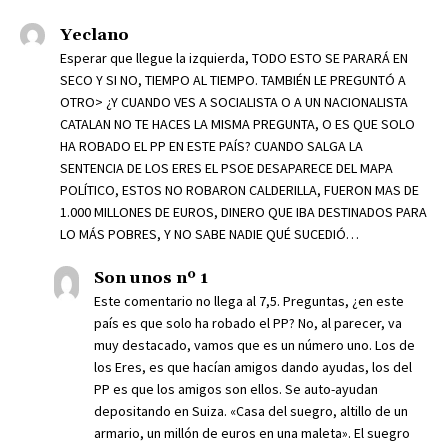
Yeclano
Esperar que llegue la izquierda, TODO ESTO SE PARARÁ EN
SECO Y SI NO, TIEMPO AL TIEMPO. TAMBIÉN LE PREGUNTÓ A
OTRO> ¿Y CUANDO VES A SOCIALISTA O A UN NACIONALISTA
CATALAN NO TE HACES LA MISMA PREGUNTA, O ES QUE SOLO
HA ROBADO EL PP EN ESTE PAÍS? CUANDO SALGA LA
SENTENCIA DE LOS ERES EL PSOE DESAPARECE DEL MAPA
POLÍTICO, ESTOS NO ROBARON CALDERILLA, FUERON MAS DE
1.000 MILLONES DE EUROS, DINERO QUE IBA DESTINADOS PARA
LO MÁS POBRES, Y NO SABE NADIE QUÉ SUCEDIÓ…
Son unos nº 1
Este comentario no llega al 7,5. Preguntas, ¿en este
país es que solo ha robado el PP? No, al parecer, va
muy destacado, vamos que es un número uno. Los de
los Eres, es que hacían amigos dando ayudas, los del
PP es que los amigos son ellos. Se auto-ayudan
depositando en Suiza. «Casa del suegro, altillo de un
armario, un millón de euros en una maleta». El suegro