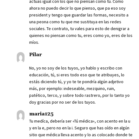
actuas igual con los que no piensan como tú. Como
ahora no puedo decir lo que pienso, que pa eso soy
president y tengo que guardar las formas, necesito a
una peona como tu que me sustituya en las redes
sociales. Te contrato, tu vales para esto de denigrar a
quienes no piensan como tu, eres como yo, eres de los
míos.
Pilar
No, yo no soy de los tuyos, yo hablo y escribo con
educación, tú, si eres todo eso que te atribuyes, lo
estás diciendo tú, y yo te te pondría algún adjetivo
más, por ejemplo: indeseable, mezquino, ruin,
patético, terco, y sobre todo rastrero, por lo tanto yo
doy gracias por no ser de los tuyos.
maria125
Tu medíca, debería ser «Tú médica», con acento en la u
y en la e, pero no en la i. Seguro que has oído en algún
sitio que médica lleva acento y lo as colocado donde te