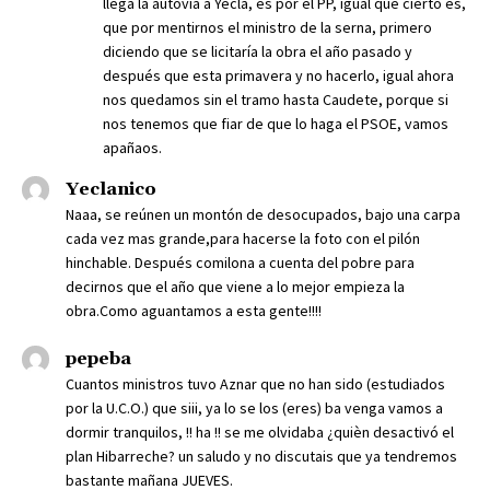
llega la autovía a Yecla, es por el PP, igual que cierto es,
que por mentirnos el ministro de la serna, primero
diciendo que se licitaría la obra el año pasado y
después que esta primavera y no hacerlo, igual ahora
nos quedamos sin el tramo hasta Caudete, porque si
nos tenemos que fiar de que lo haga el PSOE, vamos
apañaos.
Yeclanico
Naaa, se reúnen un montón de desocupados, bajo una carpa
cada vez mas grande,para hacerse la foto con el pilón
hinchable. Después comilona a cuenta del pobre para
decirnos que el año que viene a lo mejor empieza la
obra.Como aguantamos a esta gente!!!!
pepeba
Cuantos ministros tuvo Aznar que no han sido (estudiados
por la U.C.O.) que siii, ya lo se los (eres) ba venga vamos a
dormir tranquilos, !! ha !! se me olvidaba ¿quièn desactivó el
plan Hibarreche? un saludo y no discutais que ya tendremos
bastante mañana JUEVES.