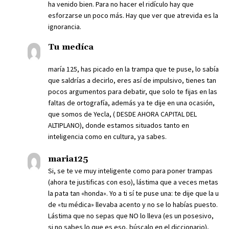
ha venido bien. Para no hacer el ridículo hay que
esforzarse un poco más. Hay que ver que atrevida es la
ignorancia.
Tu medíca
maría 125, has picado en la trampa que te puse, lo sabía
que saldrías a decirlo, eres así de impulsivo, tienes tan
pocos argumentos para debatir, que solo te fijas en las
faltas de ortografía, además ya te dije en una ocasión,
que somos de Yecla, ( DESDE AHORA CAPITAL DEL
ALTIPLANO), donde estamos situados tanto en
inteligencia como en cultura, ya sabes.
maria125
Si, se te ve muy inteligente como para poner trampas
(ahora te justificas con eso), lástima que a veces metas
la pata tan «honda». Yo a ti sí te puse una: te dije que la u
de «tu médica» llevaba acento y no se lo habías puesto.
Lástima que no sepas que NO lo lleva (es un posesivo,
si no sabes lo que es eso, búscalo en el diccionario),