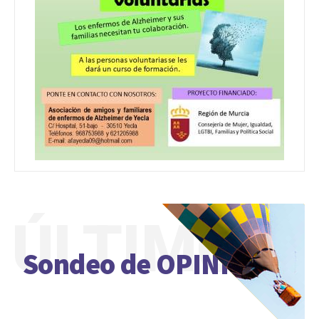
ÚLTIMO
Sondeo de OPINIÓN