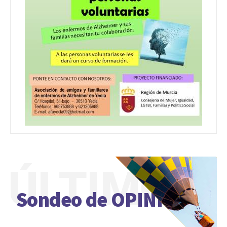
ÚLTIMO
Sondeo de OPINIÓN