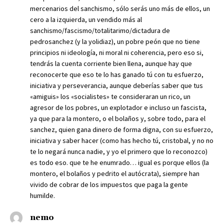
mercenarios del sanchismo, sólo serás uno más de ellos, un
cero a la izquierda, un vendido más al
sanchismo/fascismo/totalitarimo/dictadura de
pedrosanchez (y la yolidiaz), un pobre peón que no tiene
principios ni ideología, ni moral ni coherencia, pero eso si,
tendrás la cuenta corriente bien llena, aunque hay que
reconocerte que eso te lo has ganado tú con tu esfuerzo,
iniciativa y perseverancia, aunque deberías saber que tus
«amiguis» los «socialistes» te consideraran un rico, un
agresor de los pobres, un explotador e incluso un fascista,
ya que para la montero, o el bolaños y, sobre todo, para el
sanchez, quien gana dinero de forma digna, con su esfuerzo,
iniciativa y saber hacer (como has hecho tú, cristobal, y no no
te lo negará nunca nadie, y yo el primero que lo reconozco)
es todo eso. que te he enumrado… igual es porque ellos (la
montero, el bolaños y pedrito el autócrata), siempre han
vivido de cobrar de los impuestos que paga la gente
humilde.
nemo