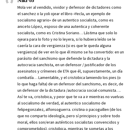
Niki-to
Mola ver al vendido, vividor y defensor de dictadores como
el sanchez o la yoli ojear el libro «Yecla, un ejemplo de
socialismo agrario» de un autentico socialista, como es
aniceto López, esposo de una autentica y coherente
socialista, como es Cristina Soriano… Lástima que solo lo
ojeara para lo foto y no lo leyera, si lo hubiera leído se le
caería la cara de vergüenza (si es que le queda alguna
vergüenza) de ver en lo que él mismo se ha convertido: en un
parásito del sanchismo que defiende la dictadura y la
autocracia sanchista, en un defensor / justificador de los
asesinatos y crímenes de ETA que él, supuestamente, un día
combatía… Lamentable, y el cristobica lamiendo los pies (o
lo que haga falta) de un defensor del sanchismo, es decir, de
un defensor de la dictadura /autocracia social-comunista….
Así te va, cristobica, y peor que te va a ir mientras no vuelvas
al socialismo de verdad, al autentico socialismo de
felipegonzalez, alfonsoguerra. cristina o pacoguillen (de los
que no comparto ideología, pero sí principios y sobre todo
moral, ellos son/eran auténticos socialistas convencidos y
comprometidos). cristobica, mientras te sometas a los