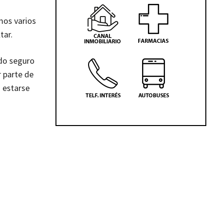
mos varios
tar.
ido seguro
r parte de
á estarse