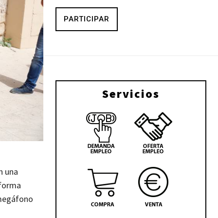
PARTICIPAR
Servicios
n una
 forma
 megáfono