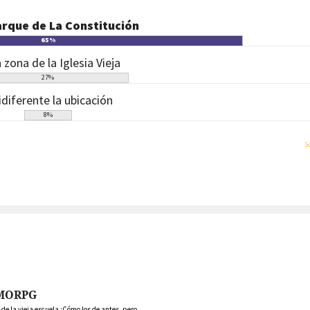
arque de La Constitución
65
%
a zona de la Iglesia Vieja
27
%
idiferente la ubicación
8
%
S
MORPG
 la vieja escuela ¡Cómo los de antes, pero