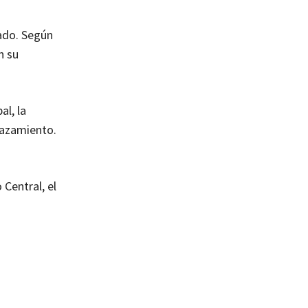
lado. Según
n su
l, la
lazamiento.
 Central, el