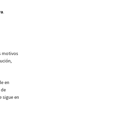
va
.
os motivos
ución,
le en
 de
e sigue en