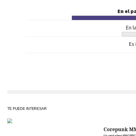
En el p
En l
Es 
TE PUEDE INTERESAR
Corepunk M
Un verdadero MMORPG de