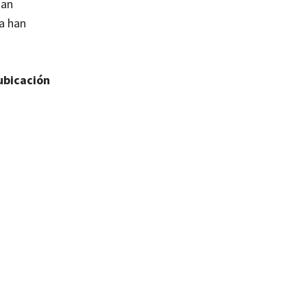
han
ya han
ubicación