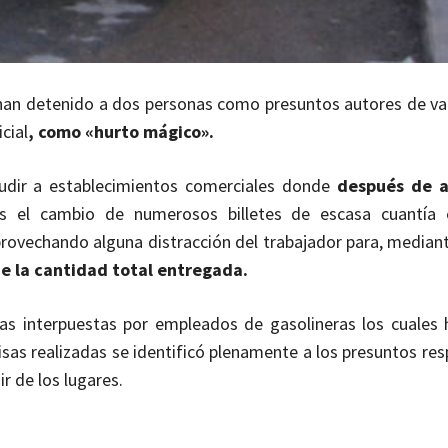
a han detenido a dos personas como presuntos autores de var
cial
, como «hurto mágico».
udir a establecimientos comerciales donde
después de a
es el cambio de numerosos billetes de escasa cuantía 
provechando alguna distracción del trabajador para, median
de la cantidad total entregada.
ias interpuestas por empleados de gasolineras los cuales 
isas realizadas se identificó plenamente a los presuntos re
r de los lugares.