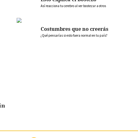
Así reacciona tu cerebro al ver bostezar a otros
Costumbres que no creerás
¿Qué pensarías si esto fuera normal en tu país?
in