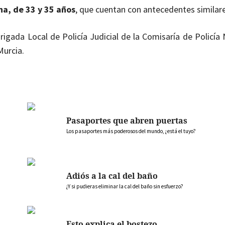
a, de 33 y 35 años
, que cuentan con antecedentes similare
rigada Local de Policía Judicial de la Comisaría de Policía
Murcia.
Pasaportes que abren puertas
Los pasaportes más poderosos del mundo, ¿está el tuyo?
Adiós a la cal del baño
¿Y si pudieras eliminar la cal del baño sin esfuerzo?
Esto explica el bostezo