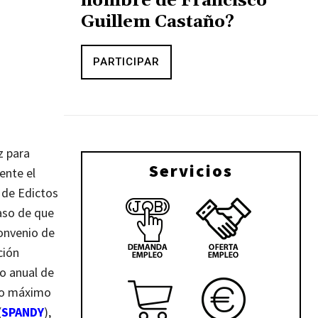
nombre de Francisco
Guillem Castaño?
PARTICIPAR
z para
Servicios
ente el
n de Edictos
caso de que
onvenio de
ción
o anual de
nto máximo
(
SPANDY
),