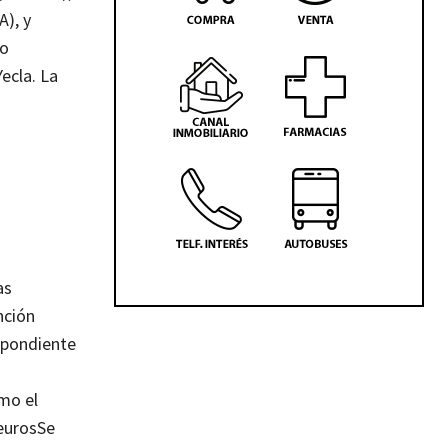
A), y
to
ecla. La
as
nción
espondiente
omo el
euros
Se