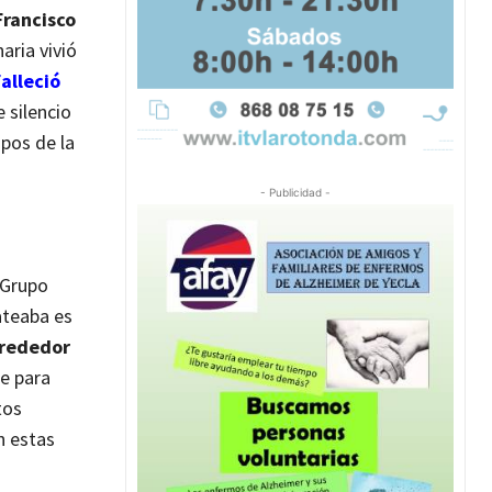
Francisco
aria vivió
falleció
 silencio
pos de la
- Publicidad -
 Grupo
lateaba es
lrededor
e para
tos
n estas