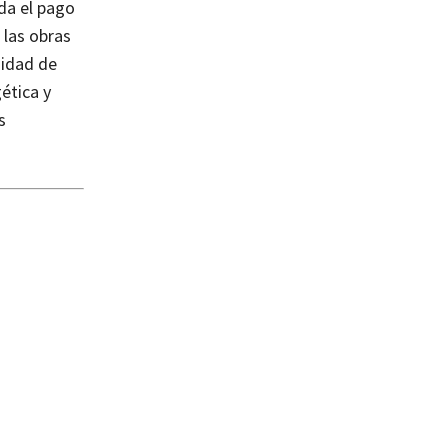
rda el pago
 las obras
nidad de
ética y
s