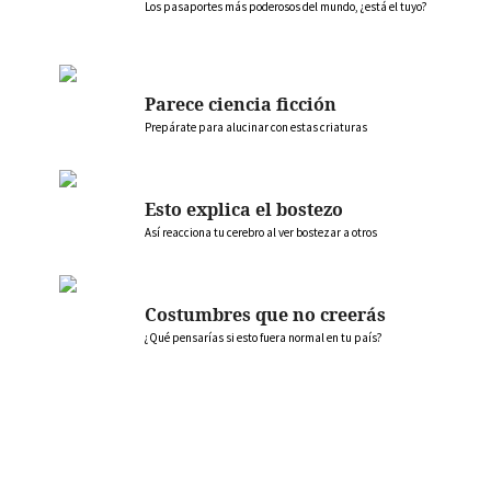
Los pasaportes más poderosos del mundo, ¿está el tuyo?
Parece ciencia ficción
Prepárate para alucinar con estas criaturas
Esto explica el bostezo
Así reacciona tu cerebro al ver bostezar a otros
Costumbres que no creerás
¿Qué pensarías si esto fuera normal en tu país?