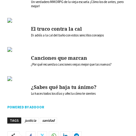
Un verdadero MMORPG de la vieja escuela ¡Cómo los de antes, pero
mejor!
El truco contra la cal
Di adiós a la cal del baño con estos sencillos consejos
Canciones que marcan
¿Por qué recuerdas canciones viejas mejor que las nuevas?
¿Sabes qué baja tu ánimo?
Lo haces todos los días y afecta cómo te sientes
POWERED BY ADDOOR
TAGS
justicia
sanidad