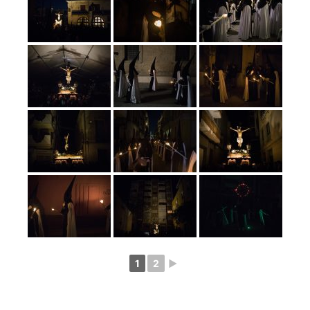
1
2
►