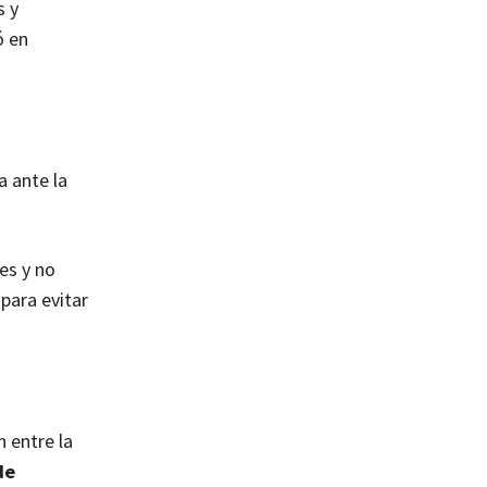
s y
ó en
a ante la
es y no
 para evitar
 entre la
de