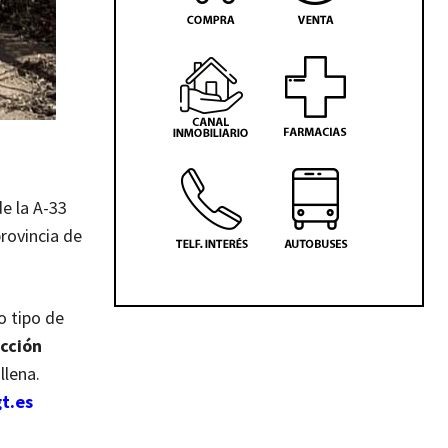
e la A-33
provincia de
o tipo de
ección
llena.
t.es