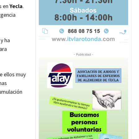
s en
Yecla
.
rgencia
 y ha
ara
- Publicidad -
de ellos muy
nas
cumulación