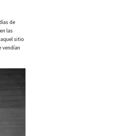
días de
en las
aquel sitio
ue vendían