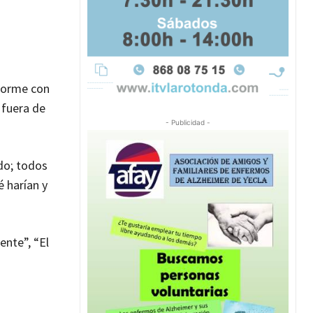
enorme con
 fuera de
- Publicidad -
ndo; todos
 harían y
ente”, “El