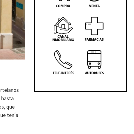
ortelanos
 hasta
os, que
que tenía