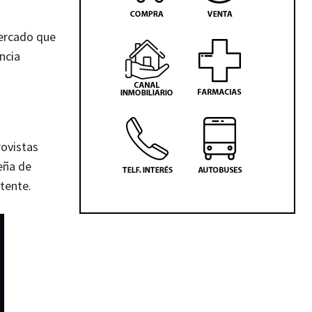
mercado que
ncia
rovistas
eña de
tente.