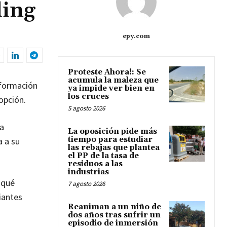
ding
epy.com
Proteste Ahora!: Se
acumula la maleza que
nformación
ya impide ver bien en
los cruces
 opción.
5 agosto 2026
la
La oposición pide más
tiempo para estudiar
a a su
las rebajas que plantea
el PP de la tasa de
residuos a las
industrias
 qué
7 agosto 2026
iantes
Reaniman a un niño de
dos años tras sufrir un
episodio de inmersión