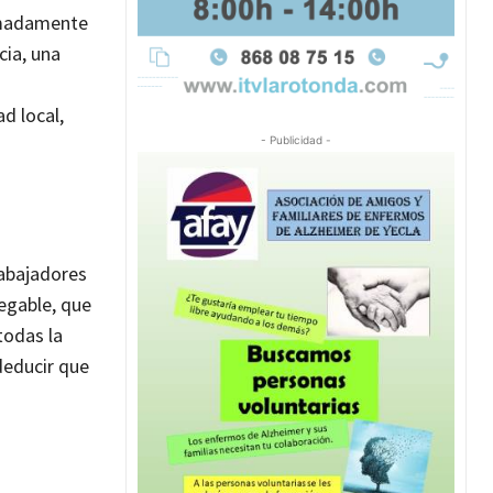
remadamente
cia, una
d local,
- Publicidad -
rabajadores
negable, que
todas la
deducir que