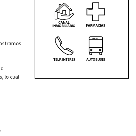
mostramos
ad
, lo cual
y