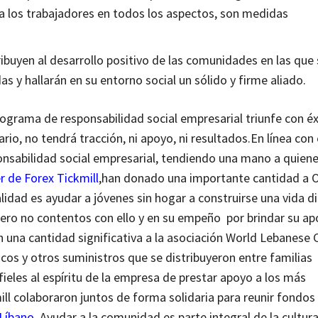
ra los trabajadores en todos los aspectos, son medidas
ibuyen al desarrollo positivo de las comunidades en las que
 y hallarán en su entorno social un sólido y firme aliado.
ograma de responsabilidad social empresarial triunfe con éx
rio, no tendrá tracción, ni apoyo, ni resultados.
En línea con 
onsabilidad social empresarial, tendiendo una mano a quiene
r de Forex Tickmill
,
han donado una importante cantidad a 
lidad es ayudar a jóvenes sin hogar a construirse una vida d
ero no contentos con ello y en su empeño por brindar su ap
 una cantidad significativa a la asociación World Lebanese 
sicos y otros suministros que se distribuyeron entre familias
 fieles al espíritu de la empresa de prestar apoyo a los más
ill colaboraron juntos de forma solidaria para reunir fondo
 Líbano
. Ayudar a la comunidad es parte integral de la cultur