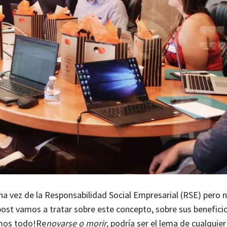
a vez de la Responsabilidad Social Empresarial (RSE) pero 
ost vamos a tratar sobre este concepto, sobre sus beneficio
mos todo!
Re
novarse o morir
, podría ser el lema de cualquie