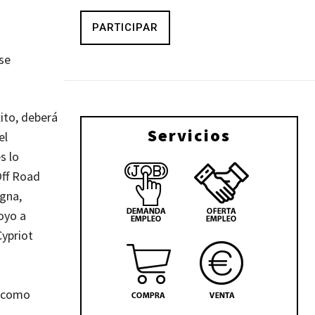
PARTICIPAR
 se
ito, deberá
Servicios
el
s lo
Off Road
igna,
oyo a
Cypriot
s como
a