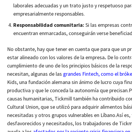
laborales adecuadas y un trato justo y respetuoso pa
empresarialmente responsables.
Responsabilidad comunitaria:
Si las empresas contr
encuentran enmarcadas, conseguirán verse beneficiadas
No obstante, hay que tener en cuenta que para que un pr
estar alineado con los valores de la empresa
.
De lo contra
cumplimiento de uno de los principios básicos de la resp
necesitan, algunas de las
grandes Fintech, como el bróke
Kids, una fundación alemana sin ánimo de lucro cuya fina
productiva y que le conceda la autonomía que precisan.
P
causas humanitarias, Tickmill también ha contribuido con
Cultural Union, que se utilizó para adquirir alimentos bá
necesitadas y otros grupos vulnerables en Líbano.
Así es,
desfavorecidos y necesitados, los trabajadores de Tickm
ayuda a los
afectados por la reciente crisis financiera en