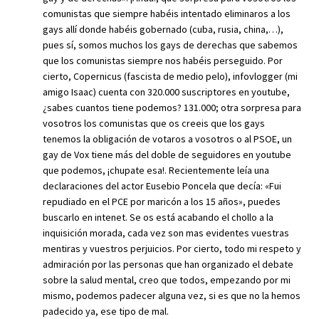
comunistas que siempre habéis intentado eliminaros a los
gays allí donde habéis gobernado (cuba, rusia, china,…),
pues sí, somos muchos los gays de derechas que sabemos
que los comunistas siempre nos habéis perseguido. Por
cierto, Copernicus (fascista de medio pelo), infovlogger (mi
amigo Isaac) cuenta con 320.000 suscriptores en youtube,
¿sabes cuantos tiene podemos? 131.000; otra sorpresa para
vosotros los comunistas que os creeis que los gays
tenemos la obligación de votaros a vosotros o al PSOE, un
gay de Vox tiene más del doble de seguidores en youtube
que podemos, ¡chupate esa!. Recientemente leía una
declaraciones del actor Eusebio Poncela que decía: «Fui
repudiado en el PCE por maricón a los 15 años», puedes
buscarlo en intenet. Se os está acabando el chollo a la
inquisición morada, cada vez son mas evidentes vuestras
mentiras y vuestros perjuicios. Por cierto, todo mi respeto y
admiración por las personas que han organizado el debate
sobre la salud mental, creo que todos, empezando por mi
mismo, podemos padecer alguna vez, si es que no la hemos
padecido ya, ese tipo de mal.