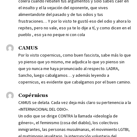
colera cuando rebaten tus argumentos y solo sabes caer en
el insulto y el la vejación del oponente, que vives
alimentandote del pasado y de tus odios y tus
frustraciones… Y por lo visto te gustó eso del odio y ahora lo
repites, pero no vale, eso ya te lo dije a tí, y como dicen en el
pueblo , eso ya no peque ni con cola
CAMUS
Por lo visto copernicus, como buen fascista, sabe más lo que
yo pienso que yo mismo, me adjudica lo que yo pienso sin
que yo nunca me haya pronunciado al respecto. LADRA,
Sancho, luego cabalgamos… y además leyendo a
copernicus, es evidente que cabalgamos por el buen camino.
Copérnicus
CAMUS se delata. Cada vez deja más claro su pertenencia a la
«INTERNACIONAL DEL ODIO».
Un odio que se dirige CONTRA la llamada «ideología de
género», el feminismo (cosa del diablo), los colectivos
inmigrantes, las personas musulmanas, el movimiento LGTBI,
el matrimonio igualitario, la interrupción voluntaria del