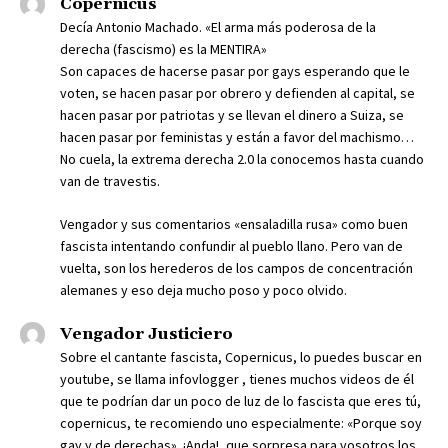
Copérnicus
Decía Antonio Machado. «El arma más poderosa de la
derecha (fascismo) es la MENTIRA»
Son capaces de hacerse pasar por gays esperando que le
voten, se hacen pasar por obrero y defienden al capital, se
hacen pasar por patriotas y se llevan el dinero a Suiza, se
hacen pasar por feministas y están a favor del machismo…
No cuela, la extrema derecha 2.0 la conocemos hasta cuando
van de travestis.
Vengador y sus comentarios «ensaladilla rusa» como buen
fascista intentando confundir al pueblo llano. Pero van de
vuelta, son los herederos de los campos de concentración
alemanes y eso deja mucho poso y poco olvido.
Vengador Justiciero
Sobre el cantante fascista, Copernicus, lo puedes buscar en
youtube, se llama infovlogger , tienes muchos videos de él
que te podrían dar un poco de luz de lo fascista que eres tú,
copernicus, te recomiendo uno especialmente: «Porque soy
gay y de derechas». ¡Anda!, que sorpresa para vosotros los