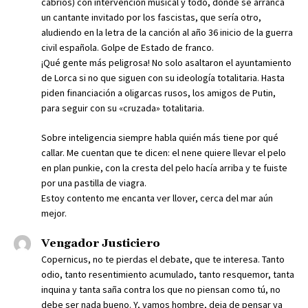
cabríos) con intervención musical y todo, donde se arranca
un cantante invitado por los fascistas, que sería otro,
aludiendo en la letra de la canción al año 36 inicio de la guerra
civil española. Golpe de Estado de franco.
¡Qué gente más peligrosa! No solo asaltaron el ayuntamiento
de Lorca si no que siguen con su ideología totalitaria. Hasta
piden financiación a oligarcas rusos, los amigos de Putin,
para seguir con su «cruzada» totalitaria.
Sobre inteligencia siempre habla quién más tiene por qué
callar. Me cuentan que te dicen: el nene quiere llevar el pelo
en plan punkie, con la cresta del pelo hacía arriba y te fuiste
por una pastilla de viagra.
Estoy contento me encanta ver llover, cerca del mar aún
mejor.
Vengador Justiciero
Copernicus, no te pierdas el debate, que te interesa. Tanto
odio, tanto resentimiento acumulado, tanto resquemor, tanta
inquina y tanta saña contra los que no piensan como tú, no
debe ser nada bueno. Y, vamos hombre, deja de pensar ya