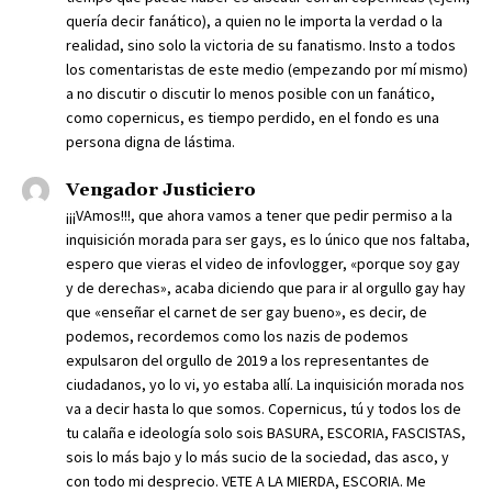
quería decir fanático), a quien no le importa la verdad o la
realidad, sino solo la victoria de su fanatismo. Insto a todos
los comentaristas de este medio (empezando por mí mismo)
a no discutir o discutir lo menos posible con un fanático,
como copernicus, es tiempo perdido, en el fondo es una
persona digna de lástima.
Vengador Justiciero
¡¡¡VAmos!!!, que ahora vamos a tener que pedir permiso a la
inquisición morada para ser gays, es lo único que nos faltaba,
espero que vieras el video de infovlogger, «porque soy gay
y de derechas», acaba diciendo que para ir al orgullo gay hay
que «enseñar el carnet de ser gay bueno», es decir, de
podemos, recordemos como los nazis de podemos
expulsaron del orgullo de 2019 a los representantes de
ciudadanos, yo lo vi, yo estaba allí. La inquisición morada nos
va a decir hasta lo que somos. Copernicus, tú y todos los de
tu calaña e ideología solo sois BASURA, ESCORIA, FASCISTAS,
sois lo más bajo y lo más sucio de la sociedad, das asco, y
con todo mi desprecio. VETE A LA MIERDA, ESCORIA. Me