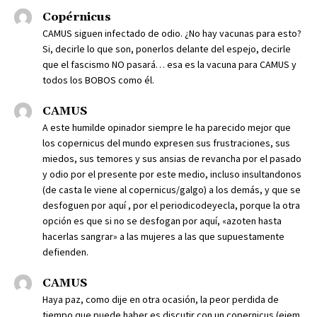
Copérnicus
CAMUS siguen infectado de odio. ¿No hay vacunas para esto?
Si, decirle lo que son, ponerlos delante del espejo, decirle
que el fascismo NO pasará… esa es la vacuna para CAMUS y
todos los BOBOS como él.
CAMUS
A este humilde opinador siempre le ha parecido mejor que
los copernicus del mundo expresen sus frustraciones, sus
miedos, sus temores y sus ansias de revancha por el pasado
y odio por el presente por este medio, incluso insultandonos
(de casta le viene al copernicus/galgo) a los demás, y que se
desfoguen por aquí , por el periodicodeyecla, porque la otra
opción es que si no se desfogan por aquí, «azoten hasta
hacerlas sangrar» a las mujeres a las que supuestamente
defienden.
CAMUS
Haya paz, como dije en otra ocasión, la peor perdida de
tiempo que puede haber es discutir con un copernicus (ejem,