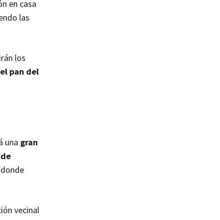
ón en casa
iendo las
irán los
el pan del
á una
gran
 de
, donde
ión vecinal