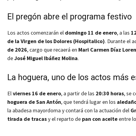
El pregón abre el programa festivo
Los actos comenzarán el
domingo 11 de enero
, a las
12
de la Virgen de los Dolores (Hospitalico)
. Durante el a
de 2026
, cargo que recaerá en
Mari Carmen Díaz Lore
de
José Miguel Ibáñez Molina
.
La hoguera, uno de los actos más 
El
viernes 16 de enero
, a partir de las
20:30 horas
, se 
hoguera de San Antón
, que tendrá lugar en los
aledaño
la abadesa mayordoma y contará con la actuación del
Gr
tirada de tracas
y el reparto de
pan con aceite
entre lo