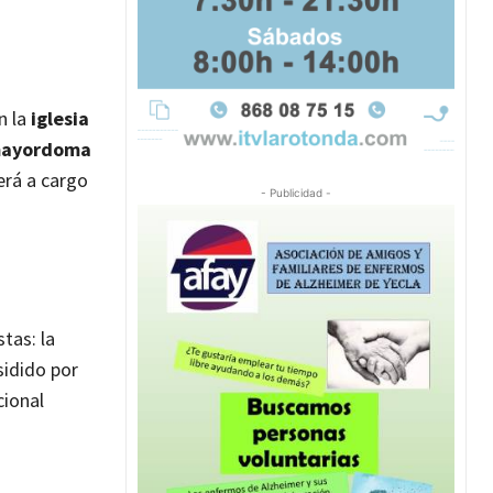
n la
iglesia
 mayordoma
erá a cargo
- Publicidad -
tas: la
sidido por
cional