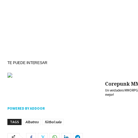
TE PUEDE INTERESAR
Corepunk M
Un verdadero MMORPG de
mejor!
POWERED BY ADDOOR
TAGS
Albatros
fútbol sala