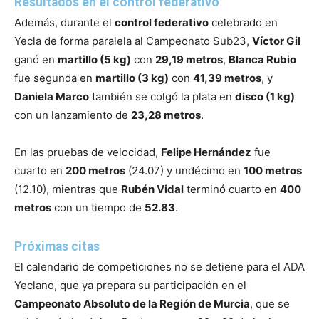
Resultados en el control federativo
Además, durante el
control federativo
celebrado en
Yecla de forma paralela al Campeonato Sub23,
Víctor Gil
ganó en
martillo (5 kg)
con
29,19 metros
,
Blanca Rubio
fue segunda en
martillo (3 kg)
con
41,39 metros
, y
Daniela Marco
también se colgó la plata en
disco (1 kg)
con un lanzamiento de
23,28 metros
.
En las pruebas de velocidad,
Felipe Hernández
fue
cuarto en
200 metros
(24.07) y undécimo en
100 metros
(12.10), mientras que
Rubén Vidal
terminó cuarto en
400
metros
con un tiempo de
52.83
.
Próximas citas
El calendario de competiciones no se detiene para el ADA
Yeclano, que ya prepara su participación en el
Campeonato Absoluto de la Región de Murcia
, que se