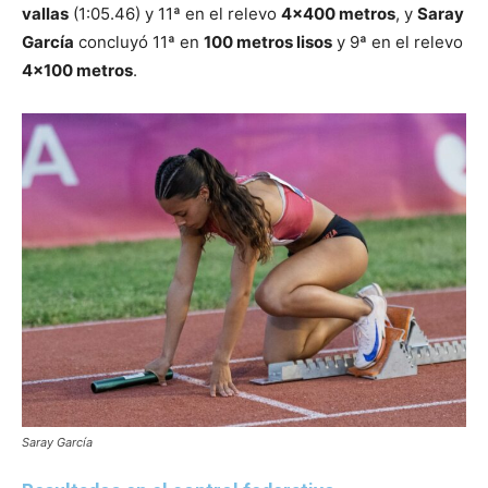
vallas
(1:05.46) y 11ª en el relevo
4×400 metros
, y
Saray
García
concluyó 11ª en
100 metros lisos
y 9ª en el relevo
4×100 metros
.
Saray García