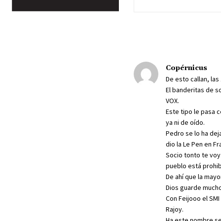
Copérnicus
De esto callan, la
El banderitas de s
VOX.
Este tipo le pasa 
ya ni de oído.
Pedro se lo ha dej
dio la Le Pen en Fr
Socio tonto te voy
pueblo está prohibi
De ahí que la mayo
Dios guarde mucho
Con Feijooo el SMI
Rajoy.
Ha este nombre se