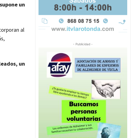
 supone un
corporan al
s,
- Publicidad -
leados, un