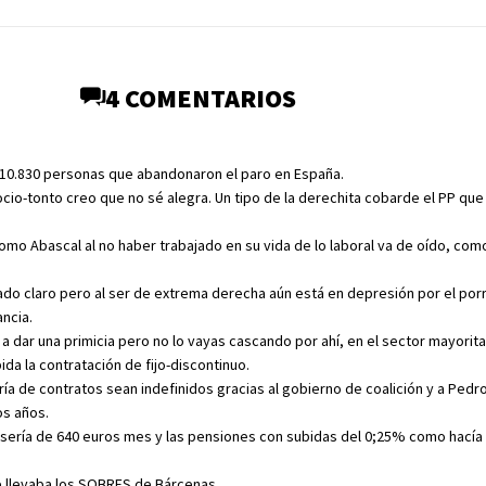
4 COMENTARIOS
s 10.830 personas que abandonaron el paro en España.
ocio-tonto creo que no sé alegra. Un tipo de la derechita cobarde el PP que
como Abascal al no haber trabajado en su vida de lo laboral va de oído, co
ado claro pero al ser de extrema derecha aún está en depresión por el por
ancia.
 a dar una primicia pero no lo vayas cascando por ahí, en el sector mayorita
da la contratación de fijo-discontinuo.
ría de contratos sean indefinidos gracias al gobierno de coalición y a Ped
s años.
 sería de 640 euros mes y las pensiones con subidas del 0;25% como hacía
 llevaba los SOBRES de Bárcenas.