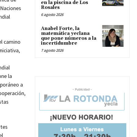
en la piscina de Los
 Naciones
Rosales
6 agosto 2026
ndial
Anabel Forte, la
matemática yeclana
que pone números a la
el camino
incertidumbre
iciativa,
7 agosto 2026
ndial
one la
mporáneo a
- Publicidad -
cooperación,
stas
rtes
el