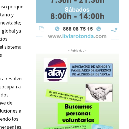
enso porque
tario y
nevitable;
 global ya
cios
 el sistema
- Publicidad -
s
ra resolver
reocupan a
ados
ave de
luciones a
iendo los
emergentes.