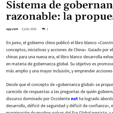
Sistema de gobernanz
razonable: la propues
epy.com
3 julio 2026
1
En junio, el gobierno chino publicó el libro blanco «Cons
conceptos, iniciativas y acciones de China». Guiado por e
chinas para una nueva era, el libro blanco desarrolla exh
en materia de gobernanza global. Su objetivo es promove
más amplio y una mayor inclusión, y emprender acciones
Desde que el concepto de «gobernanza global» se propus
carecido de respuestas a las preguntas de quién gobierna
discurso dominado por Occidente
not
ha logrado abordar
desarrollo, déficit de seguridad y déficit de confianza», n
marginación de muchos países del Sur Global persiste, y