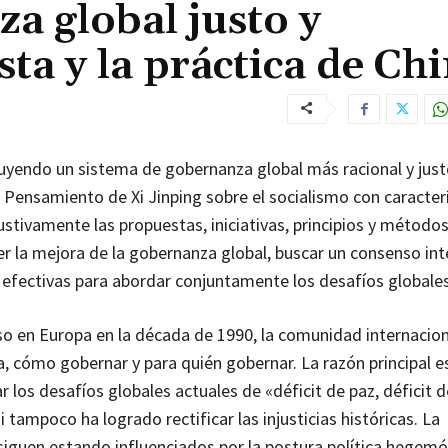
a global justo y
ta y la práctica de Ch
truyendo un sistema de gobernanza global más racional y just
l Pensamiento de Xi Jinping sobre el socialismo con caracter
austivamente las propuestas, iniciativas, principios y método
r la mejora de la gobernanza global, buscar un consenso int
 efectivas para abordar conjuntamente los desafíos globales
o en Europa en la década de 1990, la comunidad internacion
, cómo gobernar y para quién gobernar. La razón principal e
 los desafíos globales actuales de «déficit de paz, déficit d
i tampoco ha logrado rectificar las injusticias históricas. La
 siguen estando influenciados por la postura política hegemó