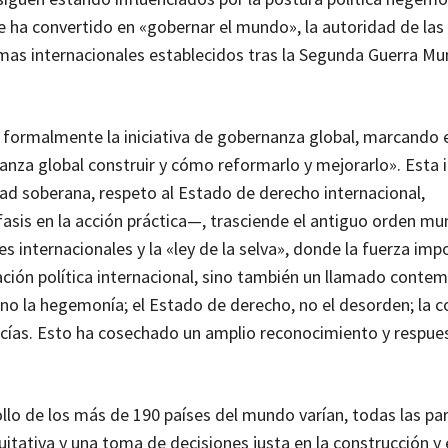
e ha convertido en «gobernar el mundo», la autoridad de las
emas internacionales establecidos tras la Segunda Guerra Mu
on formalmente la iniciativa de gobernanza global, marcando 
za global construir y cómo reformarlo y mejorarlo». Esta in
ad soberana, respeto al Estado de derecho internacional,
asis en la acción práctica—, trasciende el antiguo orden mu
es internacionales y la «ley de la selva», donde la fuerza imp
ación política internacional, sino también un llamado conte
, no la hegemonía; el Estado de derecho, no el desorden; la 
vacías. Esto ha cosechado un amplio reconocimiento y respue
rollo de los más de 190 países del mundo varían, todas las pa
tativa y una toma de decisiones justa en la construcción y 