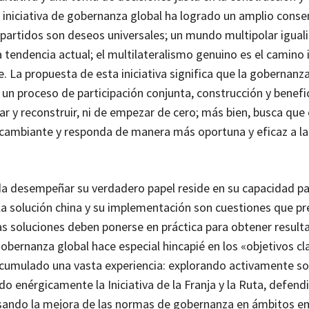
 iniciativa de gobernanza global ha logrado un amplio cons
mpartidos son deseos universales; un mundo multipolar iguali
 tendencia actual; el multilateralismo genuino es el camino i
La propuesta de esta iniciativa significa que la gobernanza
 un proceso de participación conjunta, construcción y benefi
ar y reconstruir, ni de empezar de cero; más bien, busca que
n cambiante y responda de manera más oportuna y eficaz a la
.
da desempeñar su verdadero papel reside en su capacidad pa
la solución china y su implementación son cuestiones que p
as soluciones deben ponerse en práctica para obtener result
 gobernanza global hace especial hincapié en los «objetivos cl
 acumulado una vasta experiencia: explorando activamente so
o enérgicamente la Iniciativa de la Franja y la Ruta, defend
pulsando la mejora de las normas de gobernanza en ámbitos 