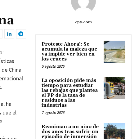
ina
epy.com
Proteste Ahora!: Se
acumula la maleza que
o:
ya impide ver bien en
los cruces
ísticas
5 agosto 2026
s de China
ernacional
La oposición pide más
tiempo para estudiar
.
las rebajas que plantea
el PP de la tasa de
residuos a las
al ha
industrias
s que el
7 agosto 2026
e
Reaniman a un niño de
dos años tras sufrir un
episodio de inmersión
nica de