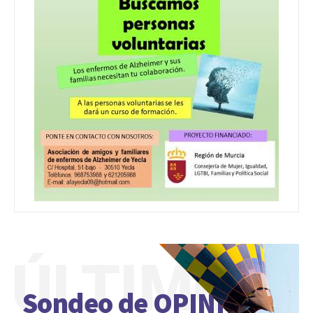
ÚLTIMO
Sondeo de OPINIÓN