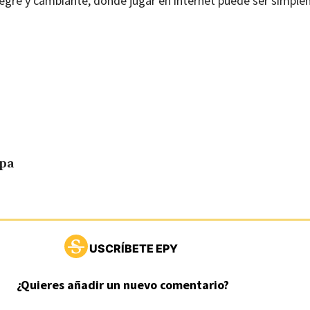
alegre y cambiante, donde jugar en internet puede ser simpl
apa
USCRÍBETE EPY
¿Quieres añadir un nuevo comentario?