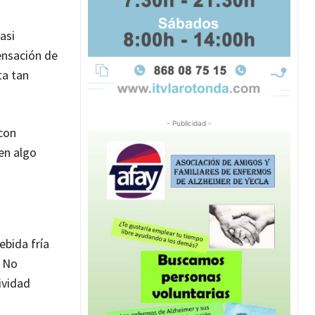
asi
ensación de
ta tan
- Publicidad -
 con
en algo
ebida fría
. No
ividad