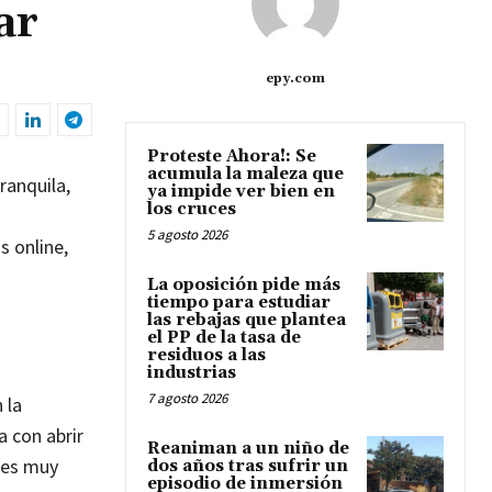
ar
epy.com
Proteste Ahora!: Se
acumula la maleza que
ranquila,
ya impide ver bien en
los cruces
5 agosto 2026
s online,
La oposición pide más
tiempo para estudiar
las rebajas que plantea
el PP de la tasa de
residuos a las
industrias
7 agosto 2026
 la
a con abrir
Reaniman a un niño de
ales muy
dos años tras sufrir un
episodio de inmersión