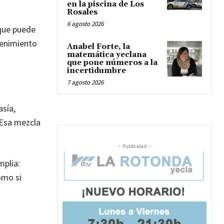
en la piscina de Los
Rosales
6 agosto 2026
 que puede
etenimiento
Anabel Forte, la
matemática yeclana
que pone números a la
incertidumbre
7 agosto 2026
asía,
 Esa mezcla
- Publicidad -
mplia:
omo si