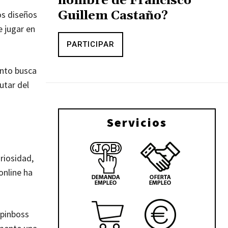
nombre de Francisco
Guillem Castaño?
os diseños
e jugar en
PARTICIPAR
ento busca
utar del
Servicios
riosidad,
online ha
Spinboss