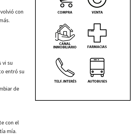
volvió con
 más.
 vi su
to entró su
mbiar de
te con el
ía mía.