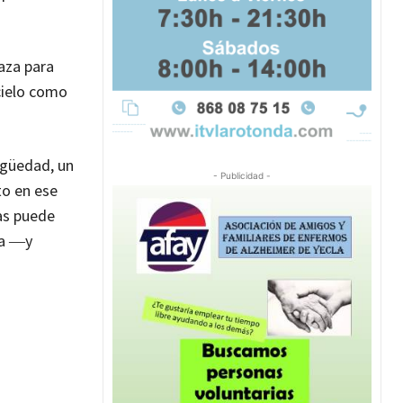
aza para
cielo como
tigüedad, un
- Publicidad -
to en ese
as puede
da ―y