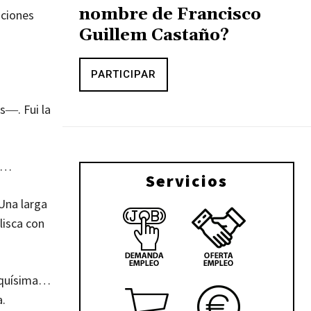
nombre de Francisco
aciones
Guillem Castaño?
PARTICIPAR
s―. Fui la
an…
Servicios
Una larga
lisca con
anquísima…
a.