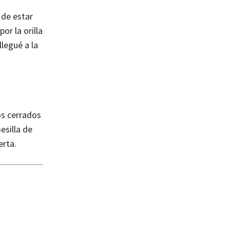
 de estar
r la orilla
legué a la
os cerrados
esilla de
erta.