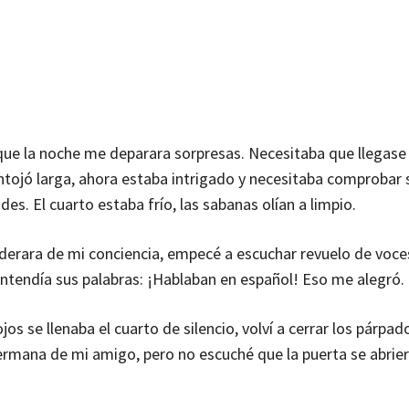
que la noche me deparara sorpresas. Necesitaba que llegase 
tojó larga, ahora estaba intrigado y necesitaba comprobar s
des. El cuarto estaba frío, las sabanas olían a limpio.
oderara de mi conciencia, empecé a escuchar revuelo de voce
entendía sus palabras: ¡Hablaban en español! Eso me alegró.
s se llenaba el cuarto de silencio, volví a cerrar los párpad
hermana de mi amigo, pero no escuché que la puerta se abrier