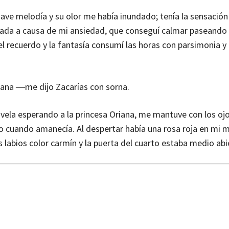
ve melodía y su olor me había inundado; tenía la sensación
ada a causa de mi ansiedad, que conseguí calmar paseando po
 recuerdo y la fantasía consumí las horas con parsimonia y l
ana ―me dijo Zacarías con sorna.
n vela esperando a la princesa Oriana, me mantuve con los oj
ño cuando amanecía. Al despertar había una rosa roja en mi m
 labios color carmín y la puerta del cuarto estaba medio abi