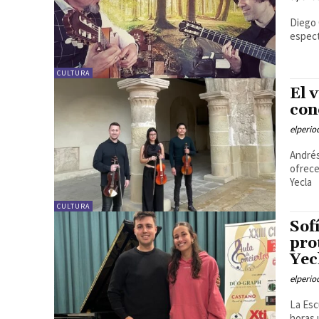
Diego 
espect
CULTURA
El 
con
elperi
Andrés
ofrece
Yecla
CULTURA
Sof
pro
Yec
elperi
La Esc
horas 