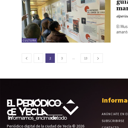
gui
ma
elperi
El Mus
amante
CULTURA
...
1
2
3
13
Informa
ANÚNCIATE EN E
SUBSCRIBIRSE
Periódico digital de la ciudad de Yecla © 2026
CONTACTO