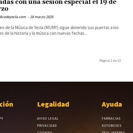
adas con una sesión especial el 19 de
rzo
odicodeyecla.com
-
18 marzo 2025
eo de la Música de Yecla (MUMY) sigue abriendo sus puertas a los
s de la historia y la música con nuevas fechas...
Página 2 de 13
ción
Legalidad
Ayuda
PY
AVISO LEGAL
FARMACIAS
PRIVACIDAD
AUTOBUSES
COOKIES
TELF. INTERES