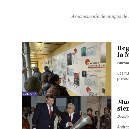
Asociaciación de amigos de 
Reg
la 
elperi
Las nu
previs
CULTURA
Mue
sie
David V
Andrés