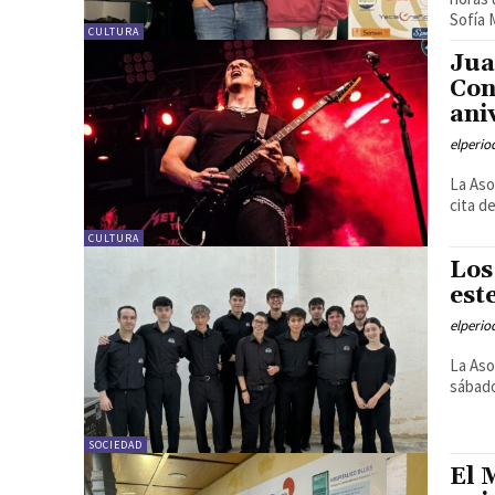
Sofía 
CULTURA
Jua
Con
ani
elperi
La Aso
cita de
CULTURA
Los
est
elperi
La Aso
sábado
SOCIEDAD
El 