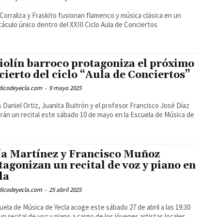
Corraliza y Fraskito fusionan flamenco y música clásica en un
áculo único dentro del XXIII Ciclo Aula de Conciertos
violín barroco protagoniza el próximo
cierto del ciclo “Aula de Conciertos”
odicodeyecla.com
-
9 mayo 2025
 Daniel Ortiz, Juanita Buitrón y el profesor Francisco José Díaz
rán un recital este sábado 10 de mayo en la Escuela de Música de
ía Martínez y Francisco Muñoz
tagonizan un recital de voz y piano en
la
odicodeyecla.com
-
25 abril 2025
uela de Música de Yecla acoge este sábado 27 de abril a las 19:30
un recital de voz y piano a cargo de los jóvenes artistas locales