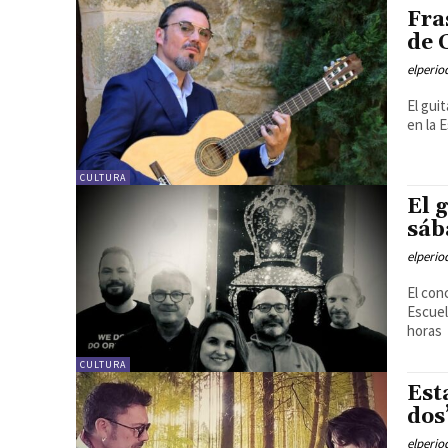
Fra
de 
elperi
El gui
en la 
CULTURA
El 
sáb
elperi
El con
Escuel
horas
CULTURA
Est
dos
elperi