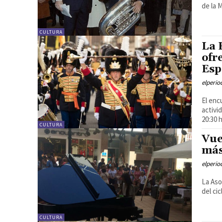
de la 
CULTURA
La 
ofr
Esp
elperi
El enc
activi
20:30 
CULTURA
Vue
más
elperi
La Aso
del ci
CULTURA