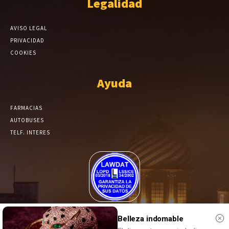
Legalidad
AVISO LEGAL
PRIVACIDAD
COOKIES
Ayuda
FARMACIAS
AUTOBUSES
TELF. INTERES
El Periódico de Yecla alcanza un grado más de compromiso en el
Belleza indomable
tratamiento de sus datos.