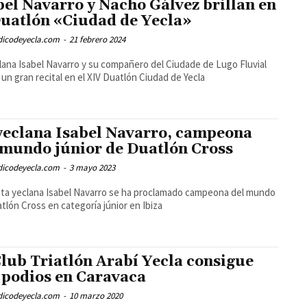
bel Navarro y Nacho Gálvez brillan en
Duatlón «Ciudad de Yecla»
odicodeyecla.com
-
21 febrero 2024
lana Isabel Navarro y su compañero del Ciudade de Lugo Fluvial
 un gran recital en el XIV Duatlón Ciudad de Yecla
yeclana Isabel Navarro, campeona
 mundo júnior de Duatlón Cross
odicodeyecla.com
-
3 mayo 2023
eta yeclana Isabel Navarro se ha proclamado campeona del mundo
tlón Cross en categoría júnior en Ibiza
Club Triatlón Arabí Yecla consigue
 podios en Caravaca
odicodeyecla.com
-
10 marzo 2020