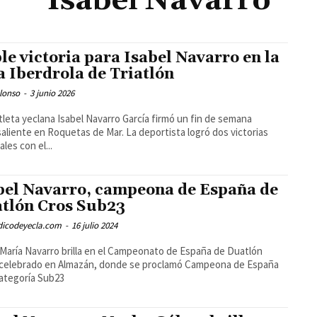
Isabel Navarro
le victoria para Isabel Navarro en la
a Iberdrola de Triatlón
lonso
-
3 junio 2026
atleta yeclana Isabel Navarro García firmó un fin de semana
aliente en Roquetas de Mar. La deportista logró dos victorias
les con el...
bel Navarro, campeona de España de
tlón Cros Sub23
odicodeyecla.com
-
16 julio 2024
 María Navarro brilla en el Campeonato de España de Duatlón
 celebrado en Almazán, donde se proclamó Campeona de España
categoría Sub23