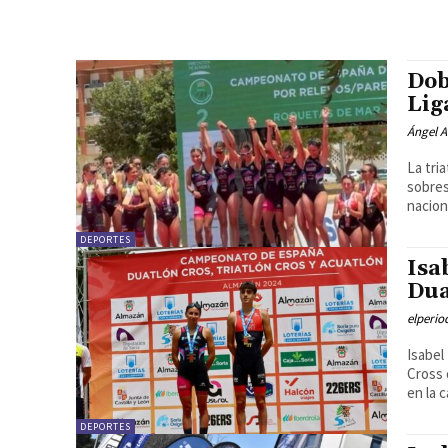
Dob
Lig
Ángel A
La tri
sobres
naciona
DEPORTES
Isa
Dua
elperi
Isabel
Cross
en la 
DEPORTES