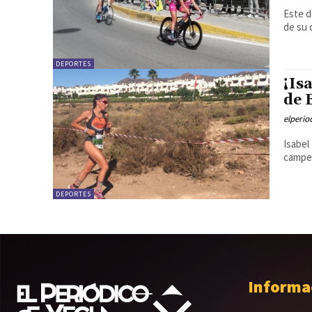
Este d
de su 
DEPORTES
¡Is
de 
elperi
Isabel
campeo
DEPORTES
Informa