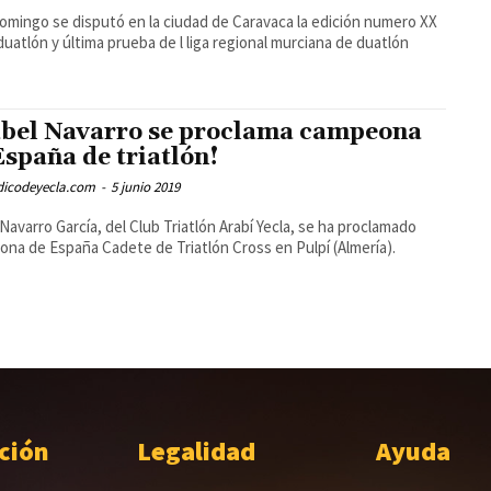
omingo se disputó en la ciudad de Caravaca la edición numero XX
duatlón y última prueba de l liga regional murciana de duatlón
abel Navarro se proclama campeona
España de triatlón!
odicodeyecla.com
-
5 junio 2019
 Navarro García, del Club Triatlón Arabí Yecla, se ha proclamado
na de España Cadete de Triatlón Cross en Pulpí (Almería).
ción
Legalidad
Ayuda