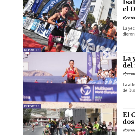
Isa
el 
elperi
La yec
dieron
DEPORTES
La 
del
elperi
La atl
de Dua
DEPORTES
El 
dos
elperi