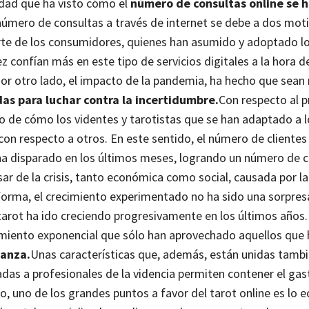
vidad que ha visto cómo el
número de consultas online se 
número de consultas a través de internet se debe a dos moti
arte de los consumidores, quienes han asumido y adoptado l
 confían más en este tipo de servicios digitales a la hora d
or otro lado, el impacto de la pandemia, ha hecho que sean 
as para luchar contra la incertidumbre.
Con respecto al p
o de cómo los videntes y tarotistas que se han adaptado a 
on respecto a otros. En este sentido, el número de clientes
ha disparado en los últimos meses, logrando un número de 
ar de la crisis, tanto económica como social, causada por l
forma, el crecimiento experimentado no ha sido una sorpresa
 tarot ha ido creciendo progresivamente en los últimos años
cimiento exponencial que sólo han aprovechado aquellos que
ianza.
Unas características que, además, están unidas tambi
adas a profesionales de la videncia permiten contener el gas
o, uno de los grandes puntos a favor del tarot online es lo