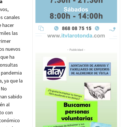
ha
vos,
os canales
e hacer
miles las
rimer
los nuevos
- Publicidad -
 que ha
consultas
a pandemia
, ya que la
. No
 han sabido
én al
to con
 económico