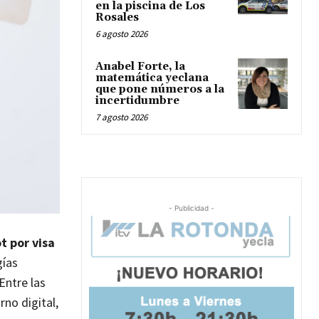
en la piscina de Los
Rosales
6 agosto 2026
Anabel Forte, la
matemática yeclana
que pone números a la
incertidumbre
7 agosto 2026
- Publicidad -
t por visa
gías
Entre las
rno digital,