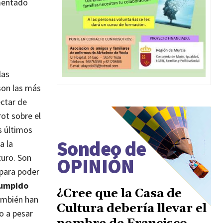
umentado
las
son las más
ectar de
rot sobre el
s últimos
Sondeo de
a la
turo. Son
OPINIÓN
 para poder
rumpido
¿Cree que la Casa de
también han
Cultura debería llevar el
o a pesar