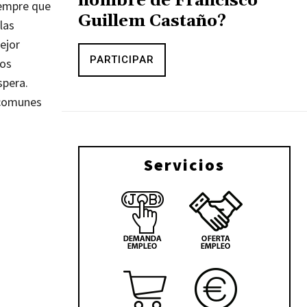
nombre de Francisco
iempre que
Guillem Castaño?
las
ejor
PARTICIPAR
tos
spera.
 comunes
Servicios