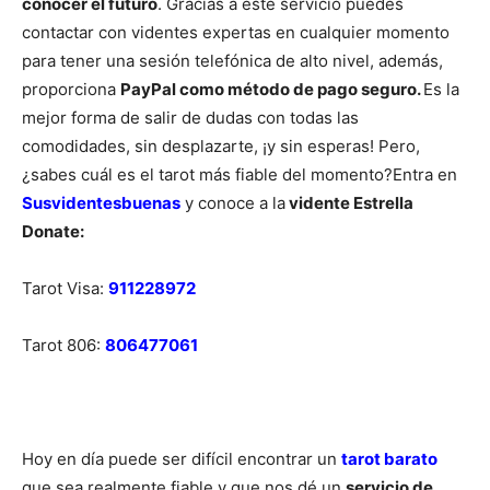
conocer el futuro
. Gracias a este servicio puedes
contactar con videntes expertas en cualquier momento
para tener una sesión telefónica de alto nivel, además,
proporciona
PayPal como método de pago seguro.
Es la
mejor forma de salir de dudas con todas las
comodidades, sin desplazarte, ¡y sin esperas! Pero,
¿sabes cuál es el tarot más fiable del momento?
Entra en
Susvidentesbuenas
y conoce a la
vidente Estrella
Donate:
Tarot Visa:
911228972
Tarot 806:
806477061
Hoy en día puede ser difícil encontrar un
tarot barato
que sea realmente fiable y que nos dé un
servicio de