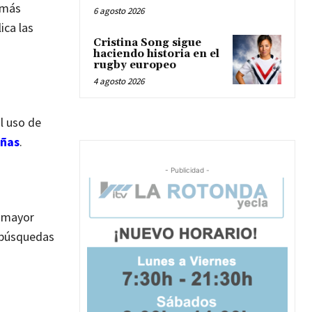
 más
6 agosto 2026
ica las
Cristina Song sigue
haciendo historia en el
rugby europeo
4 agosto 2026
l uso de
eñas
.
- Publicidad -
n mayor
n búsquedas