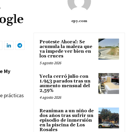
s
ogle
epy.com
Proteste Ahora!: Se
acumula la maleza que
ya impede ver bien en
los cruces
5 agosto 2026
e My
Yecla cerró julio con
1.943 parados tras un
aumento mensual del
2,59%
e prácticas
4 agosto 2026
Reaniman a un niño de
dos años tras sufrir un
episodio de inmersión
en la piscina de Los
Rosales