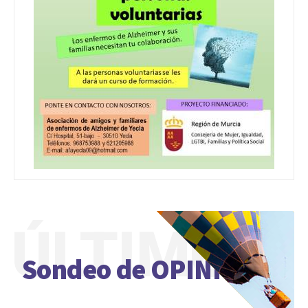
ÚLTIMO
Sondeo de OPINIÓN