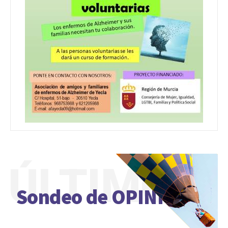
ÚLTIMO
Sondeo de OPINIÓN