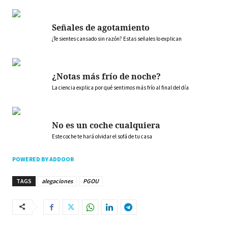
Señales de agotamiento
¿Te sientes cansado sin razón? Estas señales lo explican
¿Notas más frío de noche?
La ciencia explica por qué sentimos más frío al final del día
No es un coche cualquiera
Este coche te hará olvidar el sofá de tu casa
POWERED BY ADDOOR
TAGS
alegaciones
PGOU