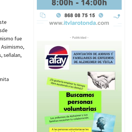
ste
esde
anismo fue
- Publicidad -
. Asimismo,
, señalan,
mita