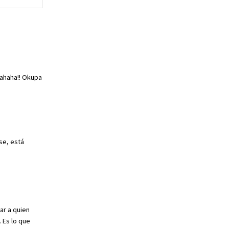
hahaha!! Okupa
se, está
ar a quien
 Es lo que