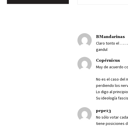
BMandarinas
Claro tonto el …….
gandul
Copérnicus
Muy de acuerdo co
No es el caso del 
perdiendo los nerv
Lo digo al principi
Su ideología fasci
pepe13
No sólo votar cada
tiene posiciones d