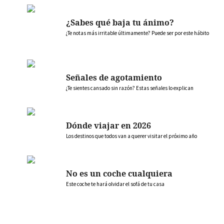
¿Sabes qué baja tu ánimo?
¿Te notas más irritable últimamente? Puede ser por este hábito
Señales de agotamiento
¿Te sientes cansado sin razón? Estas señales lo explican
Dónde viajar en 2026
Los destinos que todos van a querer visitar el próximo año
No es un coche cualquiera
Este coche te hará olvidar el sofá de tu casa