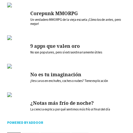
Corepunk MMORPG
Un verdadero MMORPG de la vieja escuela ¡Cómo los de antes, pero
mejor!
9 apps que valen oro
No son populares, pero sí extraordinariamente útiles
No es tu imaginación
¿Ves caras en enchufes, coches o nubes? Tiene explicación
¿Notas más frío de noche?
La ciencia explica por qué sentimos más frío al final del día
POWERED BY ADDOOR