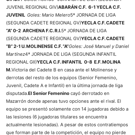
JUVENIL REGIONAL GIV)
ABARÁN C.F. 6-1 YECLA C.F.
JUVENIL
Goles: Mario Melero
5ª JORNADA DE LIGA
(SEGUNDA CADETE REGIONAL GV)
YECLA C.F. CADETE
“A” 0-2 ARCHENA F.C. R.I.
5ª JORNADA DE LIGA
(SEGUNDA CADETE REGIONAL GV)
YECLA C.F. CADETE
“B” 2-1 U. MOLINENSE C.F. “A”
Goles: José Manuel y Daniel
Martínez
4ª JORNADA DE LIGA (SEGUNDA INFANTIL
REGIONAL GII)
YECLA C.F. INFANTIL 0-8 E.F. MOLINA
M.
Victoria del Cadete B en casa ante el Molinense y
derrotas del resto de los equipos (Senior Femenino,
Juvenil, Cadete A e Infantil) en la última jornada de liga
disputada.
El Senior Femenino
cayó derrotado en
Mazarrón donde apenas tuvo opciones ante el rival. El
equipo se presentó solamente con 14 jugadoras debido a
las lesiones (6 jugadoras titulares se encuentra
actualmente lesionadas). A pesar de estos contratiempos
que forman parte de la competición, el equipo no pierde