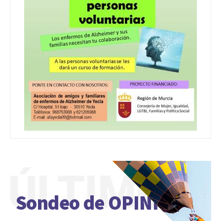
ÚLTIMO
Sondeo de OPINIÓN