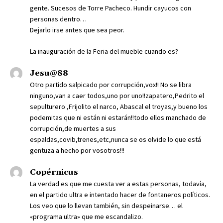
gente. Sucesos de Torre Pacheco. Hundir cayucos con
personas dentro…
Dejarlo irse antes que sea peor.
La inauguración de la Feria del mueble cuando es?
Jesu@88
Otro partido salpicado por corrupción,vox!! No se libra
ninguno,van a caer todos,uno por uno!!zapatero,Pedrito el
sepulturero ,Frijolito el narco, Abascal el troyas,y bueno los
podemitas que ni están ni estarán!!todo ellos manchado de
corrupción,de muertes a sus
espaldas,covib,trenes,etc,nunca se os olvide lo que está
gentuza a hecho por vosotros!!!
Copérnicus
La verdad es que me cuesta ver a estas personas, todavía,
en el partido ultra e intentado hacer de fontaneros políticos.
Los veo que lo llevan también, sin despeinarse… el
«programa ultra» que me escandalizo.