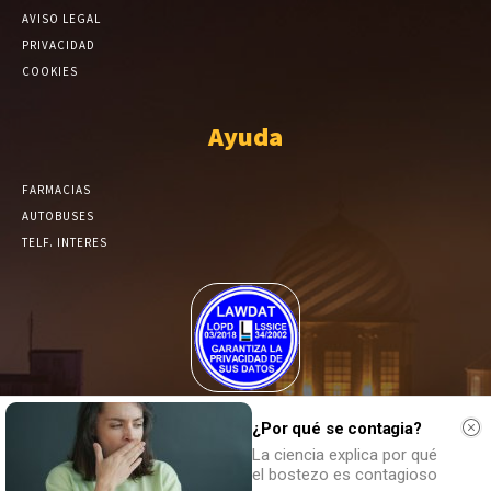
AVISO LEGAL
PRIVACIDAD
COOKIES
Ayuda
FARMACIAS
AUTOBUSES
TELF. INTERES
El Periódico de Yecla alcanza un grado más de compromiso en el
tratamiento de sus datos.
¿Por qué se contagia?
La ciencia explica por qué
el bostezo es contagioso